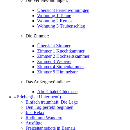
Die Ferienwohnungen:
Übersicht Ferienwohnungen
Wohnung 1 Tenne
Wohnung 2 Remise
Wohnung 3 Taubenschlag
Die Zimmer:
Übersicht Zimmer
Zimmer 1 Knechtkammer
Zimmer 2 Hochzeitskammer
Zimmer 3 Weberei
Zimmer 4 Stubenkammer
Zimmer 5 Himmelstor
Das Außergewöhnliche:
Alm Chalet Chiemsee
≡
Erleben
(hat Untermenü)
Einfach traumhaft: Die Lage
Den Tag perfekt beginnen
Just Relax
Radln und Wandern
Ausflüge
Freizeitangebote in Bernau