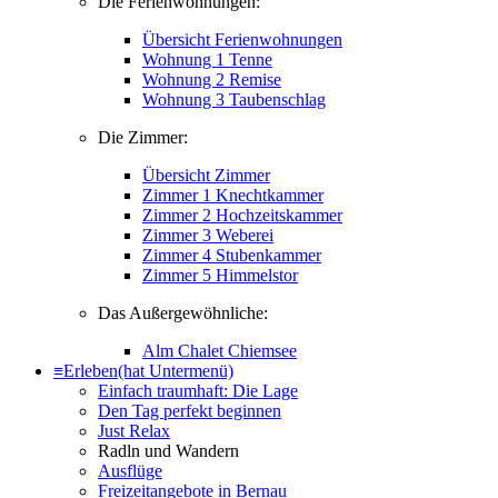
Die Ferienwohnungen:
Übersicht Ferienwohnungen
Wohnung 1 Tenne
Wohnung 2 Remise
Wohnung 3 Taubenschlag
Die Zimmer:
Übersicht Zimmer
Zimmer 1 Knechtkammer
Zimmer 2 Hochzeitskammer
Zimmer 3 Weberei
Zimmer 4 Stubenkammer
Zimmer 5 Himmelstor
Das Außergewöhnliche:
Alm Chalet Chiemsee
≡
Erleben
(hat Untermenü)
Einfach traumhaft: Die Lage
Den Tag perfekt beginnen
Just Relax
Radln und Wandern
Ausflüge
Freizeitangebote in Bernau